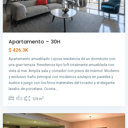
Apartamento – 30H
$ 426.3K
Avenida
Apartamento amueblado Lujosa residencia de un dormitorio con
Balboa
,
una gran terraza. Residencia tipo loft totalmente amueblada con
Avenida
vista al mar. Amplia sala y comedor con pisos de mármol. Moderno
Balboa
,
y exclusivo baño principal con modernos azulejos en paredes y
Ciudad
suelos a juego con los finos materiales del tocador y el elegante
de
lavabo de porcelana. Cocina…
Panamá
,
2
1
2
129 m
Panama
City