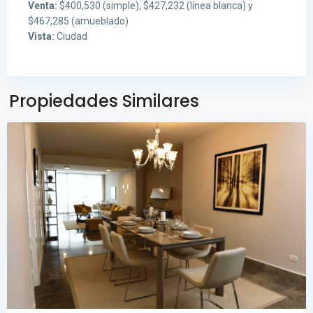
Venta:
$400,530 (simple), $427,232 (línea blanca) y
$467,285 (amueblado)
Vista:
Ciudad
Avenida
Balboa
,
Ciudad
de
Propiedades Similares
Panamá