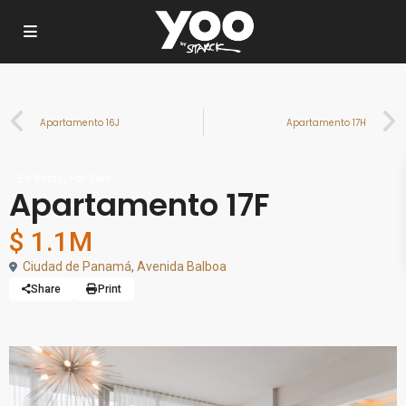
Apartamento 16J
Apartamento 17H
,
En Venta
For Sale
Apartamento 17F
$ 1.1M
Ciudad de Panamá
,
Avenida Balboa
Share
Print