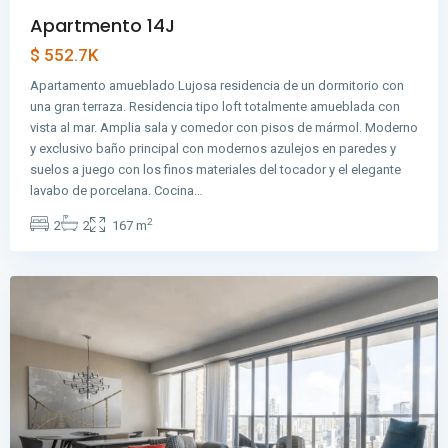
Apartmento 14J
$ 552.7K
Avenida
Apartamento amueblado Lujosa residencia de un dormitorio con
Balboa
,
una gran terraza. Residencia tipo loft totalmente amueblada con
Avenida
vista al mar. Amplia sala y comedor con pisos de mármol. Moderno
Balboa
,
y exclusivo baño principal con modernos azulejos en paredes y
Ciudad
suelos a juego con los finos materiales del tocador y el elegante
de
lavabo de porcelana. Cocina…
Panamá
,
2
2
2
167 m
Panama
City