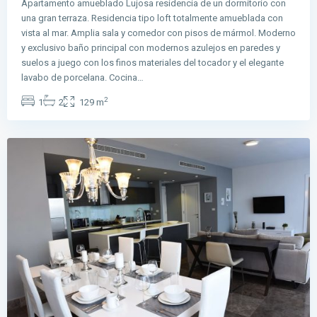
Apartamento amueblado Lujosa residencia de un dormitorio con
una gran terraza. Residencia tipo loft totalmente amueblada con
vista al mar. Amplia sala y comedor con pisos de mármol. Moderno
y exclusivo baño principal con modernos azulejos en paredes y
Avenida
suelos a juego con los finos materiales del tocador y el elegante
Balboa
,
lavabo de porcelana. Cocina…
Ciudad
2
1
2
129 m
de
Panamá