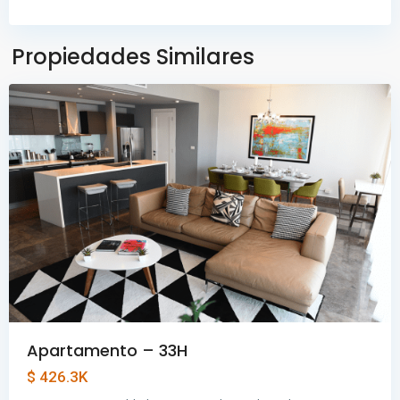
de
Panamá
,
Panama
Propiedades Similares
City
Apartamento – 33H
$ 426.3K