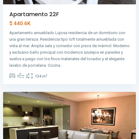
Apartamento 22F
$ 440.6K
Avenida
Apartamento amueblado Lujosa residencia de un dormitorio con
Balboa
,
una gran terraza. Residencia tipo loft totalmente amueblada con
Avenida
vista al mar. Amplia sala y comedor con pisos de mármol. Moderno
Balboa
,
y exclusivo baño principal con modernos azulejos en paredes y
Ciudad
suelos a juego con los finos materiales del tocador y el elegante
de
lavabo de porcelana. Cocina…
Panamá
,
2
1
2
134 m
Panama
City