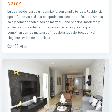
$ 310K
Lujosa residencia de un dormitorio con amplia terraza. Residencia
tipo loft con vista al mar equipada con electrodomésticos. Amplia
sala y comedor con pisos de mármol. Baño principal moderno y
exclusivo con azulejos modernos en paredes y pisos que
Avenida
combinan con los materiales finos de la tapa del tocador y el
Balboa
,
elegante lavabo de porcelana.…
Ciudad
2
1
93 m
de
Panamá