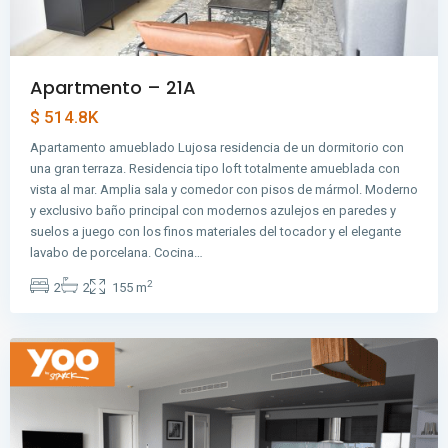
Apartmento – 21A
$ 514.8K
Apartamento amueblado Lujosa residencia de un dormitorio con
una gran terraza. Residencia tipo loft totalmente amueblada con
vista al mar. Amplia sala y comedor con pisos de mármol. Moderno
y exclusivo baño principal con modernos azulejos en paredes y
Avenida
suelos a juego con los finos materiales del tocador y el elegante
Balboa
,
lavabo de porcelana. Cocina…
Ciudad
2
2
2
155 m
de
Panamá