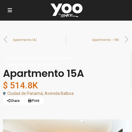
Apartmento 14J
Apartmento – 18K
,
,
En Venta
Renta Corta
Short Term Rental
,
Ocean View
Vista al océano
Apartmento 15A
$ 514.8K
Ciudad de Panamá
,
Avenida Balboa
Share
Print