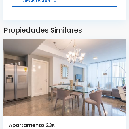
APARTAMENTO
Avenida
Balboa
,
Ciudad
de
Propiedades Similares
Panamá
Apartamento 23K